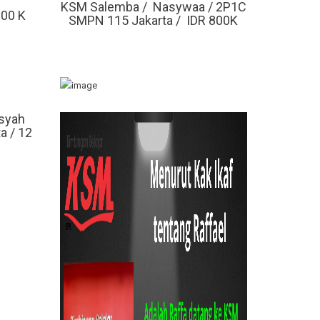
KSM Salemba / Nasywaa / 2P1C
200 K
SMPN 115 Jakarta / IDR 800K
isyah
a / 12