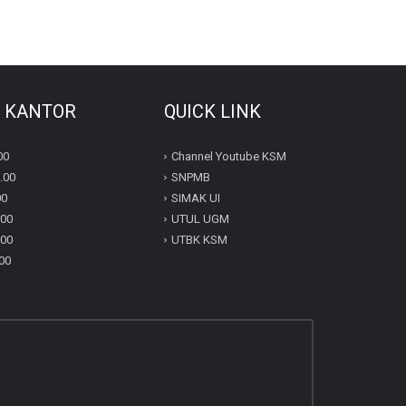
 KANTOR
QUICK LINK
00
Channel Youtube KSM
0.00
SNPMB
00
SIMAK UI
.00
UTUL UGM
.00
UTBK KSM
.00