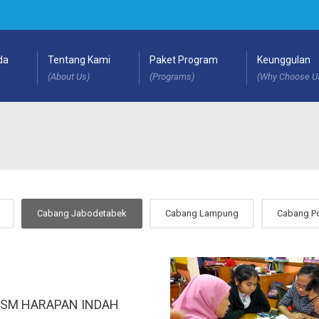
da
Tentang Kami
Paket Program
Keunggulan
(About Us)
(Programs)
(Why Choose U
Cabang Jabodetabek
Cabang Lampung
Cabang P
SM HARAPAN INDAH