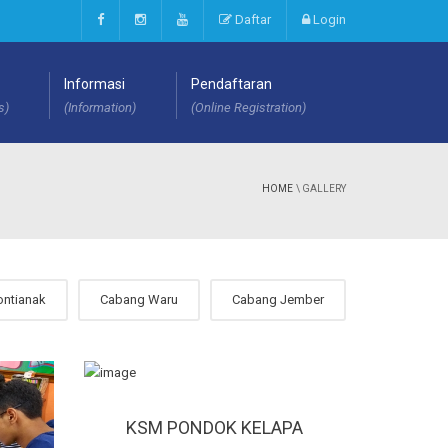
Daftar
Login
Informasi
Pendaftaran
s)
(Information)
(Online Registration)
HOME
\ GALLERY
ontianak
Cabang Waru
Cabang Jember
KSM PONDOK KELAPA