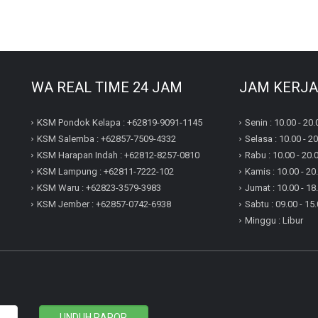
WA REAL TIME 24 JAM
JAM KERJA
KSM Pondok Kelapa : +62819-9091-1145
Senin : 10.00 - 20.
KSM Salemba : +62857-7509-4332
Selasa : 10.00 - 2
KSM Harapan Indah : +62812-8257-0810
Rabu : 10.00 - 20.
KSM Lampung : +62811-7222-102
Kamis : 10.00 - 20
KSM Waru : +62823-3579-3983
Jumat : 10.00 - 18
KSM Jember : +62857-0742-6938
Sabtu : 09.00 - 15
Minggu : Libur
UNDUH RAPOR