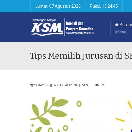
Jumat, 07 Agustus 2026
Pukul, 13:24:46
Beran
(Home)
Tips Memilih Jurusan di 
.
28 MAY 19 |
BY KSM LAMPUNG |
EVENT
UMUM