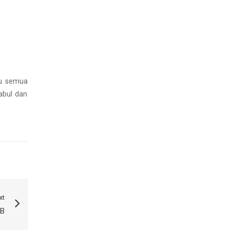
tu semua
abul dan
xt
PB