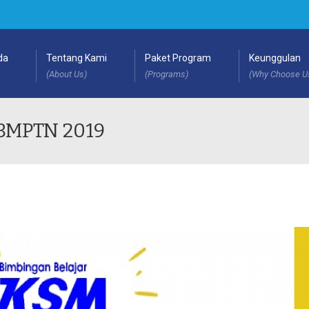
da
Tentang Kami
Paket Program
Keunggulan
(About Us)
(Programs)
(Why Choose U
SBMPTN 2019