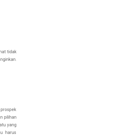
nat tidak
inginkan.
, prospek
n pilihan
atu yang
mu harus