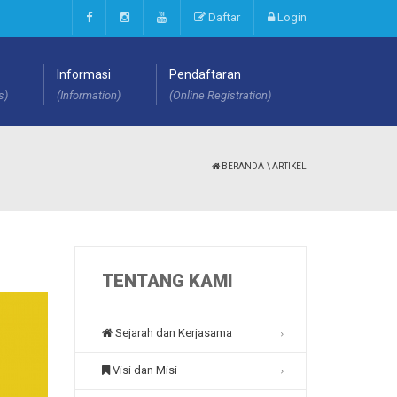
Daftar
Login
Informasi
Pendaftaran
s)
(Information)
(Online Registration)
BERANDA
\ ARTIKEL
TENTANG KAMI
Sejarah dan Kerjasama
Visi dan Misi