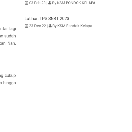
03 Feb 23 |
By KSM PONDOK KELAPA
Latihan TPS SNBT 2023
23 Dec 22 |
By KSM Pondok Kelapa
tar lagi
an sudah
kan. Nah,
ng cukup
ga hingga