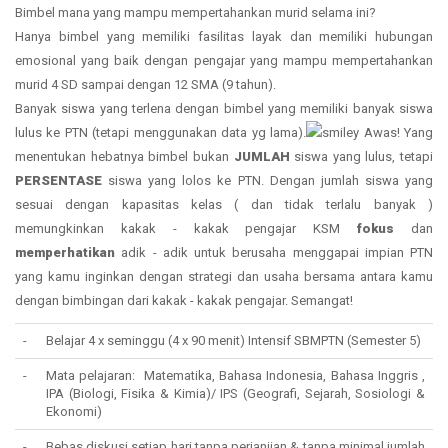
Bimbel mana yang mampu mempertahankan murid selama ini?
Hanya bimbel yang memiliki fasilitas layak dan memiliki hubungan
emosional yang baik dengan pengajar yang mampu mempertahankan
murid 4 SD sampai dengan 12 SMA (9 tahun).
Banyak siswa yang terlena dengan bimbel yang memiliki banyak siswa
lulus ke PTN (tetapi menggunakan data yg lama).
Awas! Yang
menentukan hebatnya bimbel bukan
JUMLAH
siswa yang lulus, tetapi
PERSENTASE
siswa yang lolos ke PTN. Dengan jumlah siswa yang
sesuai dengan kapasitas kelas ( dan tidak terlalu banyak )
memungkinkan kakak - kakak pengajar KSM
fokus
dan
memperhatikan
adik - adik untuk berusaha menggapai impian PTN
yang kamu inginkan dengan strategi dan usaha bersama antara kamu
dengan bimbingan dari kakak - kakak pengajar. Semangat!
-
Belajar 4 x seminggu (4 x 90 menit) Intensif SBMPTN (Semester 5)
-
Mata pelajaran: Matematika, Bahasa Indonesia, Bahasa Inggris ,
IPA (Biologi, Fisika & Kimia)/ IPS (Geografi, Sejarah, Sosiologi &
Ekonomi)
-
Bebas diskusi setiap hari tanpa perjanjian & tanpa minimal jumlah