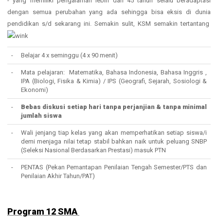
- yang memiliki pengalaman lebih dari 45 tahun selalu beradaptasi
dengan semua perubahan yang ada sehingga bisa eksis di dunia
pendidikan s/d sekarang ini. Semakin sulit, KSM semakin tertantang
-
Belajar 4 x seminggu (4 x 90 menit)
-
Mata pelajaran: Matematika, Bahasa Indonesia, Bahasa Inggris ,
IPA (Biologi, Fisika & Kimia) / IPS (Geografi, Sejarah, Sosiologi &
Ekonomi)
-
Bebas diskusi setiap hari tanpa perjanjian & tanpa minimal
jumlah siswa
-
Wali jenjang tiap kelas yang akan memperhatikan setiap siswa/i
demi menjaga nilai tetap stabil bahkan naik untuk peluang SNBP
(Seleksi Nasional Berdasarkan Prestasi) masuk PTN
-
PENTAS (Pekan Pemantapan Penilaian Tengah Semester/PTS dan
Penilaian Akhir Tahun/PAT)
Program 12 SMA