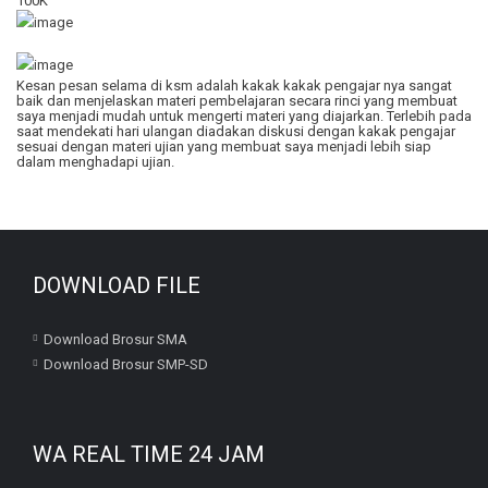
100K
Kesan pesan selama di ksm adalah kakak kakak pengajar nya sangat
baik dan menjelaskan materi pembelajaran secara rinci yang membuat
saya menjadi mudah untuk mengerti materi yang diajarkan. Terlebih pada
saat mendekati hari ulangan diadakan diskusi dengan kakak pengajar
sesuai dengan materi ujian yang membuat saya menjadi lebih siap
dalam menghadapi ujian.
DOWNLOAD FILE
Download Brosur SMA
Download Brosur SMP-SD
WA REAL TIME 24 JAM